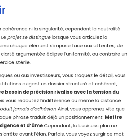
ir
a cohérence ni la singularité, cependant la neutralité
. Le
projet se distingue
lorsque vous articulez la
le, ainsi chaque élément s’impose face aux attentes, de
la clarté argumentée éclipse l’uniformité, au contraire un
rcice stérile.
ues ou aux investisseurs, vous traquez le détail, vous
stitutions exigent un dossier structuré et cohérent,
ce besoin de précision rivalise avec la tension du
fois vous redoutez l’indifférence ou même la distance
roduit jamais d’adhésion
Ainsi, vous apprenez vite que
 chaque phrase traduit déjà un positionnement.
Mettre
exigence et d’âme
Cependant, le business plan ne
s’arrête avant l’élan. Parfois, vous voyez surgir ce mot