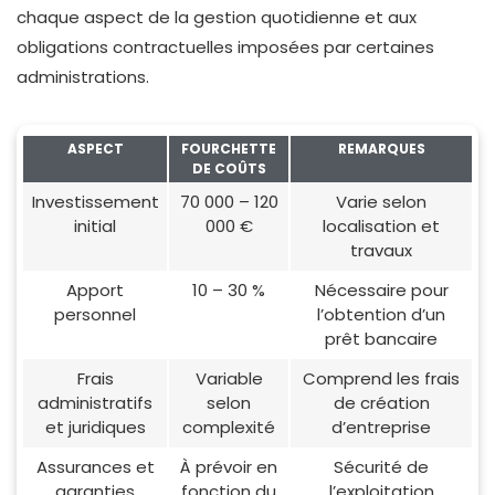
chaque aspect de la gestion quotidienne et aux
obligations contractuelles imposées par certaines
administrations.
ASPECT
FOURCHETTE
REMARQUES
DE COÛTS
Investissement
70 000 – 120
Varie selon
initial
000 €
localisation et
travaux
Apport
10 – 30 %
Nécessaire pour
personnel
l’obtention d’un
prêt bancaire
Frais
Variable
Comprend les frais
administratifs
selon
de création
et juridiques
complexité
d’entreprise
Assurances et
À prévoir en
Sécurité de
garanties
fonction du
l’exploitation