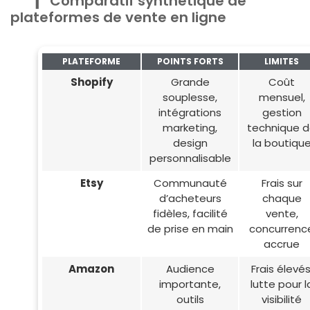
Comparatif synthétique de
plateformes de vente en ligne
PLATEFORME
POINTS FORTS
LIMITES
Shopify
Grande
Coût
souplesse,
mensuel,
intégrations
gestion
marketing,
technique 
design
la boutiqu
personnalisable
Etsy
Communauté
Frais sur
d’acheteurs
chaque
fidèles, facilité
vente,
de prise en main
concurrenc
accrue
Amazon
Audience
Frais élevés
importante,
lutte pour l
outils
visibilité