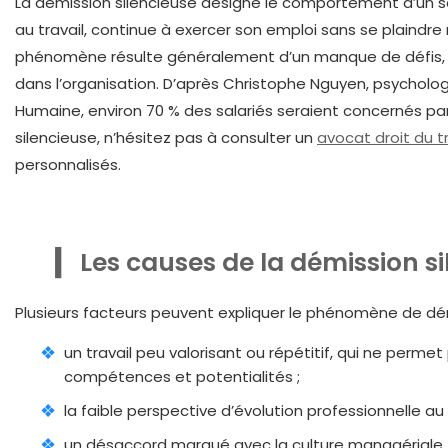
La démission silencieuse désigne le comportement d’un 
au travail, continue à exercer son emploi sans se plaindre
phénomène résulte généralement d’un manque de défis, 
dans l’organisation. D’après Christophe Nguyen, psycholog
Humaine, environ 70 % des salariés seraient concernés par
silencieuse, n’hésitez pas à consulter un
avocat droit du tr
personnalisés.
Les causes de la démission s
Plusieurs facteurs peuvent expliquer le phénomène de démi
un travail peu valorisant ou répétitif, qui ne perm
compétences et potentialités ;
la faible perspective d’évolution professionnelle au s
un désaccord marqué avec la culture managériale, le