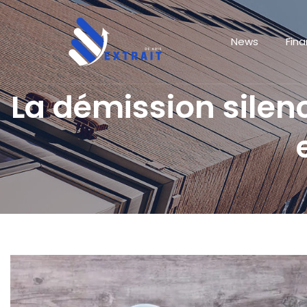
News
Fin
La démission sile