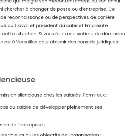
salarié qui, malgré son mécontentement ou son ennui
 ni chercher à changer de poste ou d’entreprise. Ce
de reconnaissance ou de perspectives de carrière
ue du travail et président du cabinet Empreinte
 cette situation. Si vous êtes une victime de démission
avail à Versailles
pour obtenir des conseils juridiques
ilencieuse
ssion silencieuse chez les salariés. Parmi eux :
et pas au salarié de développer pleinement ses
ein de l’entreprise ;
s valeurs ou les objectifs de l’organisation ;