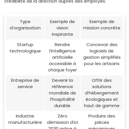
crédibilité de la direction auprès des employés.
Type
Exemple de
Exemple de
d’organisation
vision
mission concrète
inspirante
Startup
Rendre
Concevoir des
technologique
l’intelligence
logiciels de
artificielle
gestion simplifiés
accessible à
pour les artisans
chaque foyer
Entreprise de
Devenir la
Offrir des
service
référence
solutions
mondiale de
d’hébergement
l’hospitalité
écologiques et
durable
haut de gamme
Industrie
Zéro
Produire des
manufacturière
démission d’ici
pièces
2030 grâce à
mécaniques